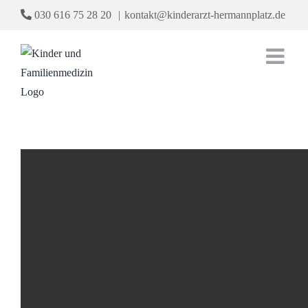
Zum
030 616 75 28 20
|
kontakt@kinderarzt-hermannplatz.de
Inhalt
springen